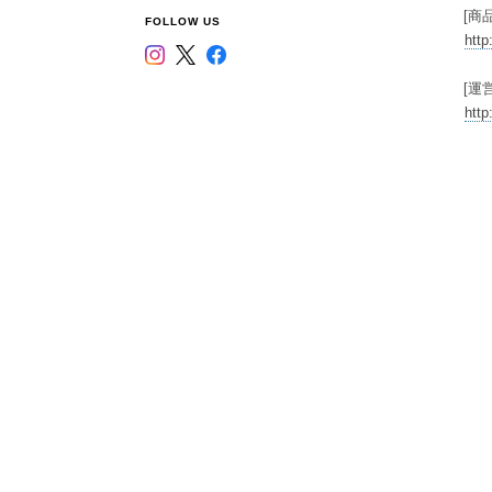
[商
FOLLOW US
http
[運
http